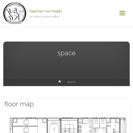
hajimari-no-mado
co-work & share office
space
ホ
space
ー
ム
floor map