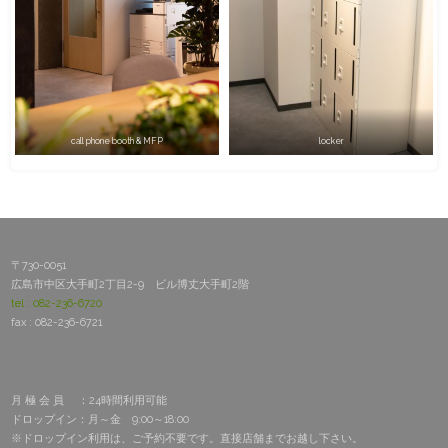
call phone booth & MFP
locker
〒730-0051
広島市中区大手町2丁目2-9 ビル博丈大手町2階
tel : 082-236-6720
fax : 082-236-6721
月 極 会 員 ：24時間利用可能
ドロップイン：月～金 9:00～18:00
※ドロップイン利用は、ご予約不要です。直接店舗までお越し下さい。