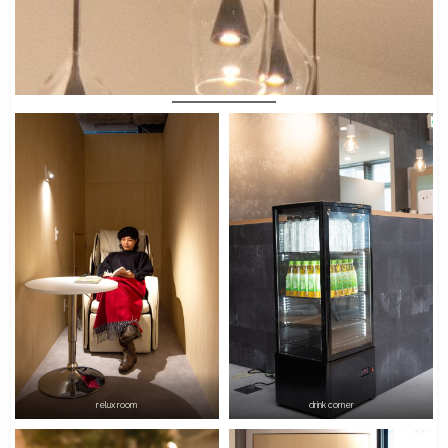
booth seat &
private room
relux room
drink corner