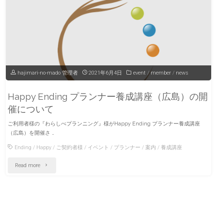
hajimari-no-mado 管理者
2021年6月4日
event
/
member
/
news
Happy Ending プランナー養成講座（広島）の開
催について
ご利用者様の『わらしべプランニング』様がHappy Ending プランナー養成講座
（広島）を開催さ …
Ending
/
Happy
/
ご契約者様
/
イベント
/
プランナー
/
案内
/
養成講座
"Happy
Read more
Ending
プ
ラ