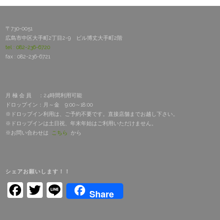
ン
ナ
〒730-0051
広島市中区大手町2丁目2-9 ビル博丈大手町2階
ー
tel : 082-236-6720
養
fax : 082-236-6721
成
講
月 極 会 員 ：24時間利用可能
座
ドロップイン：月～金 9:00～18:00
※ドロップイン利用は、ご予約不要です。直接店舗までお越し下さい。
（広
※ドロップインは土日祝、年末年始はご利用いただけません。
※お問い合わせは
こちら
から
島）
の
開
シェアお願いします！！
催
Facebook
Twitter
Line
Share
に
つ