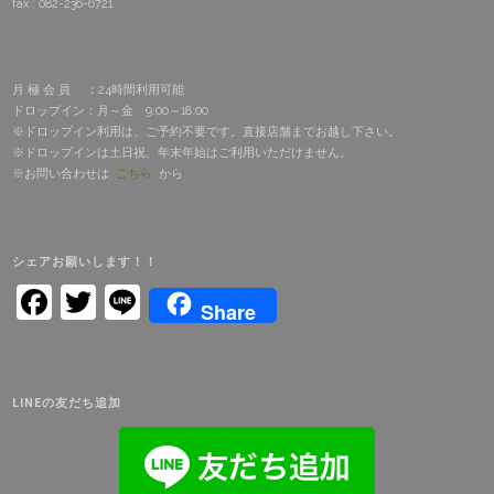
fax : 082-236-6721
イ
ン
月 極 会 員 ：24時間利用可能
ト
ドロップイン：月～金 9:00～18:00
※ドロップイン利用は、ご予約不要です。直接店舗までお越し下さい。
カ
※ドロップインは土日祝、年末年始はご利用いただけません。
ー
※お問い合わせは
こちら
から
ド
始
シェアお願いします！！
め
Facebook
Twitter
Line
Share
ま
し
た。"
LINEの友だち追加