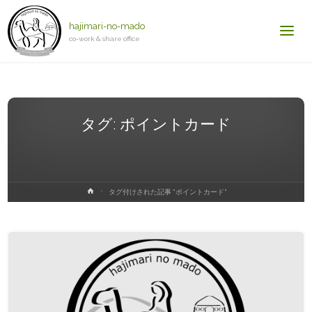
hajimari-no-mado
co-work & share office
タグ:
ポイントカード
ホ
タグ付けされた記事 "ポイントカード"
ー
ム