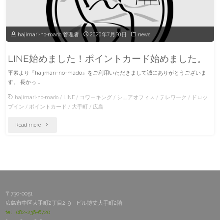
hajimari-no-mado 管理者
2020年7月30日
news
LINE始めました！ポイントカード始めました。
平素より『haijmari-no-mado』をご利用いただきまして誠にありがとうございま
す。 長かっ …
hajimari-no-mado
/
LINE
/
コワーキング
/
シェアオフィス
/
テレワーク
/
ドロッ
プイン
/
ポイントカード
/
大手町
/
広島
"LINE
Read more
始
め
ま
し
〒730-0051
た！
広島市中区大手町2丁目2-9 ビル博丈大手町2階
tel : 082-236-6720
ポ